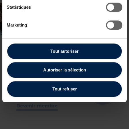
Statistiques
Marketing
Tout autoriser
Devenez membre
du Business Club
Autoriser la sélection
France-Luxembourg
Tout refuser
Devenir membre