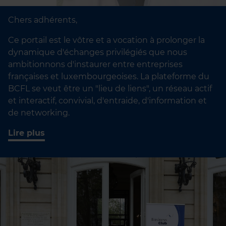
Chers adhérents,
Ce portail est le vôtre et a vocation à prolonger la
dynamique d'échanges privilégiés que nous
ambitionnons d'instaurer entre entreprises
françaises et luxembourgeoises. La plateforme du
BCFL se veut être un "lieu de liens", un réseau actif
et interactif, convivial, d'entraide, d'information et
de networking.
Lire plus