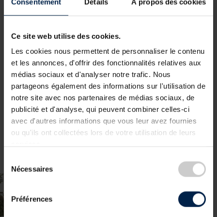
Consentement
Détails
À propos des cookies
25/09/2026
Rentrée du BCFL : "Innover au Luxembourg"
Ce site web utilise des cookies.
Lire la suite
Les cookies nous permettent de personnaliser le contenu
et les annonces, d'offrir des fonctionnalités relatives aux
médias sociaux et d'analyser notre trafic. Nous
partageons également des informations sur l'utilisation de
notre site avec nos partenaires de médias sociaux, de
publicité et d'analyse, qui peuvent combiner celles-ci
avec d'autres informations que vous leur avez fournies
ou qu'ils ont collectées lors de votre utilisation de leurs
services.
Sélection
Nécessaires
du
consentement
Préférences