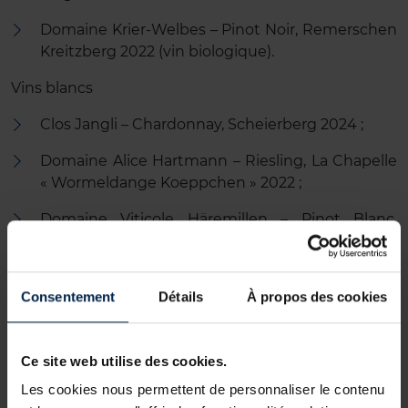
Domaine Krier-Welbes – Pinot Noir, Remerschen
Kreitzberg 2022 (vin biologique).
Vins blancs
Clos Jangli – Chardonnay, Scheierberg 2024 ;
Domaine Alice Hartmann – Riesling, La Chapelle
« Wormeldange Koeppchen » 2022 ;
Domaine Viticole Häremillen – Pinot Blanc,
Ehnen Kelterberg 2023 ;
Cep d’OR – Riesling, Stadtbredimus Fels
Consentement
Détails
À propos des cookies
Signature 2023 ;
L&R Kox – Pinot Blanc CHARTA Luxembourg
2018.
Ce site web utilise des cookies.
Les cookies nous permettent de personnaliser le contenu
Crémants