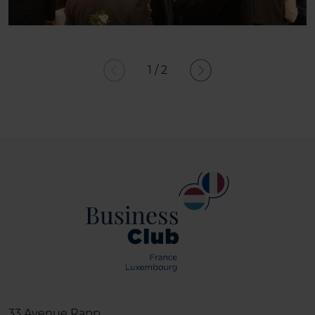
1
/
2
33 Avenue Rapp