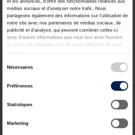
et les annonces, d'offrir des fonctionnalités relatives aux
Domaine Clos des Rochers – Crémant de
médias sociaux et d'analyser notre trafic. Nous
Luxembourg, Brut ;
partageons également des informations sur l'utilisation de
notre site avec nos partenaires de médias sociaux, de
Domaines Vinsmoselle – VIGNUM Crémant,
publicité et d'analyse, qui peuvent combiner celles-ci
Cuvée Brut ;
avec d'autres informations que vous leur avez fournies
ou qu'ils ont collectées lors de votre utilisation de leurs
Domaines Vinsmoselle – VIGNUM Riesling
services.
Grevenmacher Paradaïs, Grand Premier Cru ;
Sélection
Domaine Sunnen-Hoffmann – Crémant, Cuvée
Nécessaires
du
L&F ;
consentement
Domaine viticole Schumacher-Lethal – Crémant
Préférences
de Luxembourg, Cuvée « Gëlle Fra » Rosé ;
Domaine Claude Bentz – Crémant Brut ;
Statistiques
Maison viticole Schmit-Fohl – Crémant Schmit-
Fohl Brut Nature ;
Marketing