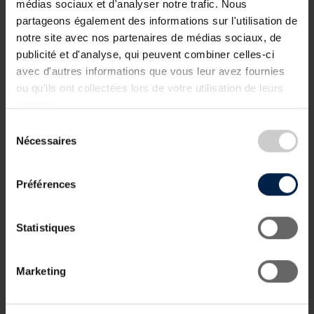
médias sociaux et d'analyser notre trafic. Nous
Tél.:
(+33)1 45 55 13 37
partageons également des informations sur l'utilisation de
Email:
contact@bcfl.fr
notre site avec nos partenaires de médias sociaux, de
publicité et d'analyse, qui peuvent combiner celles-ci
avec d'autres informations que vous leur avez fournies
ou qu'ils ont collectées lors de votre utilisation de leurs
services.
Pages
Sélection
Accueil
Nécessaires
du
Membres
consentement
10ᵉ anniversaire du BCFL
Préférences
Agenda
Actualités
France-Luxembourg
Statistiques
Contact
Marketing
Partenaires