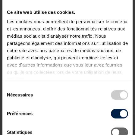
Ce site web utilise des cookies.
Les cookies nous permettent de personnaliser le contenu
Work2Care
et les annonces, d'offrir des fonctionnalités relatives aux
, Luxembourg/France
médias sociaux et d'analyser notre trafic. Nous
partageons également des informations sur l'utilisation de
notre site avec nos partenaires de médias sociaux, de
publicité et d'analyse, qui peuvent combiner celles-ci
avec d'autres informations que vous leur avez fournies
WorkInov
ou qu'ils ont collectées lors de votre utilisation de leurs
Bertrange, Luxembourg
services.
Conseil
Sélection
Nécessaires
du
consentement
Préférences
Statistiques