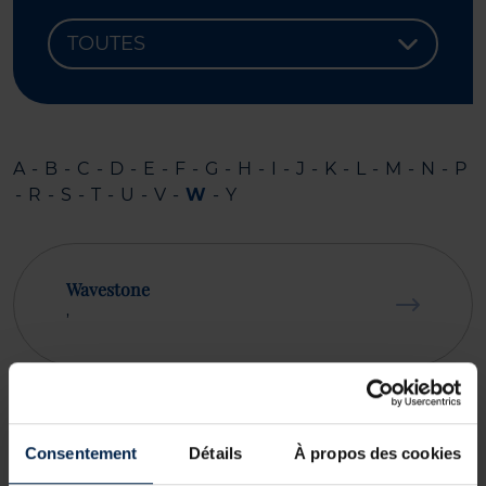
A
-
B
-
C
-
D
-
E
-
F
-
G
-
H
-
I
-
J
-
K
-
L
-
M
-
N
-
P
-
R
-
S
-
T
-
U
-
V
-
W
-
Y
Wavestone
,
Wergens, Pierre
Paris, France
Consentement
Détails
À propos des cookies
Conseil