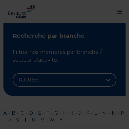
Recherche par branche
Filtrer nos membres par branche /
secteur d'activité:
A
-
B
-
C
-
D
-
E
-
F
-
G
-
H
-
I
-
J
-
K
-
L
-
M
-
N
-
P
-
R
-
S
-
T
-
U
-
V
-
W
-
Y